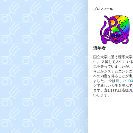
プロフィール
流年者
国立大学に通う理系大学
生。 ２留して人生にや
気を失っていましたが、
何とかシステムエンジニ
への内定を得ることが出
ました。 今は
新しいブ
グ
で新しい人生を歩んで
ます。宜しければ応援お
いします。