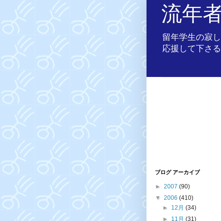
流年
留年学生の寂し
応援して下さる
ブログ アーカイブ
►
2007
(90)
▼
2006
(410)
►
12月
(34)
►
11月
(31)