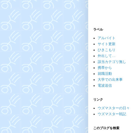
ラベル
アルバイト
サイト更新
ひきこもり
外出して…
該当カテゴリ無し
携帯から
就職活動
大学での出来事
電波送信
リンク
ウズマスターの日々
ウズマスター戦記
このブログを検索