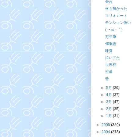
会合
何も無かった
マリオカート
テンション低い
(´・ω・｀)
万年筆
催眠術
味覚
泣いてた
世界杯
空虚
音
►
5月
(39)
►
4月
(37)
►
3月
(47)
►
2月
(35)
►
1月
(31)
►
2005
(350)
►
2004
(273)