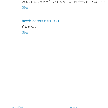
みるくたんフラグが立ってた頃が、人生のピークだったﾙｧ・・・
返信
流年者
2006年6月8日 16:21
(ﾟДﾟ)ﾙｧ…。
返信
次の投稿
ホーム