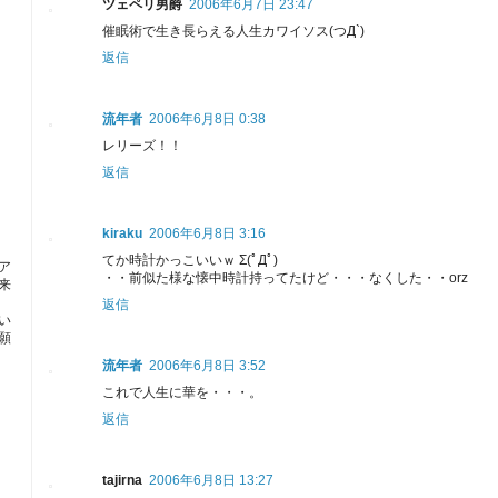
ツェペリ男爵
2006年6月7日 23:47
催眠術で生き長らえる人生カワイソス(つД`)
返信
流年者
2006年6月8日 0:38
レリーズ！！
返信
る
kiraku
2006年6月8日 3:16
てか時計かっこいいｗ Σ(ﾟДﾟ)
ア
・・前似た様な懐中時計持ってたけど・・・なくした・・orz
来
ロ
返信
い
願
流年者
2006年6月8日 3:52
これで人生に華を・・・。
返信
tajirna
2006年6月8日 13:27