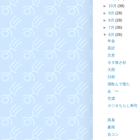
►
10月
(38)
►
9月
(28)
►
8月
(28)
►
7月
(36)
▼
6月
(26)
年金
英訳
注意
ネタ無さ杉
大雨
日程
酒飲んで寝た
あ゛ー
空虚
カツオちらし寿司
.
異臭
豪雨
合コン