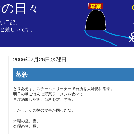
者の日々
い日記。
と嬉しいです。
2006年7月26日水曜日
蒸殺
とりあえず、スチームクリーナーで台所を大雑把に消毒。
明日の朝ごはんに野菜ラーメンを食べて、
再度消毒した後、台所を封印する。
しかし、その後の食事が困ったな。
木曜の昼、夜。
金曜の朝、昼。