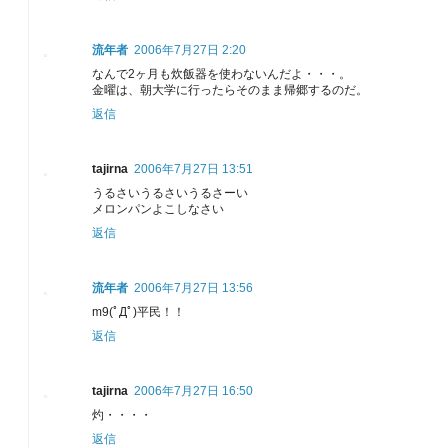
流年者
2006年7月27日 2:20
なんで2ヶ月も炊飯器を使わないんだよ・・・。
金曜は、朝大学に行ったらそのまま帰郷するのだ。
返信
tajirna
2006年7月27日 13:51
うるさいうるさいうるさーい
メロンパンよこしなさい
返信
流年者
2006年7月27日 13:56
m9(ﾟДﾟ)平民！！
返信
tajirna
2006年7月27日 16:50
灼・・・・
返信