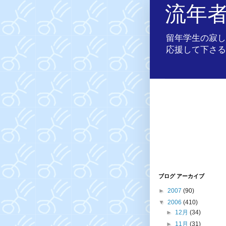
流年
留年学生の寂し
応援して下さる
ブログ アーカイブ
►
2007
(90)
▼
2006
(410)
►
12月
(34)
►
11月
(31)