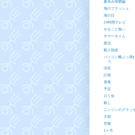
夏休み帰郷編
海のフラッシュ
海の日
24時間テレビ
やること無い
サマータイム
復活
殺人熱波
パソコン蛾ぶっ壊
た
没収
計画
昼食
予定
ロリ化
殺し
ニンジンのグラッ
大雨
空腹
1ヶ月