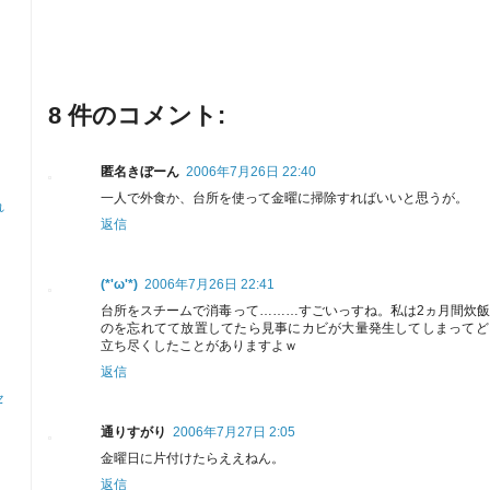
8 件のコメント:
匿名きぼーん
2006年7月26日 22:40
一人で外食か、台所を使って金曜に掃除すればいいと思うが。
れ
返信
(*'ω'*)
2006年7月26日 22:41
台所をスチームで消毒って………すごいっすね。私は2ヵ月間炊
のを忘れてて放置してたら見事にカビが大量発生してしまってど
立ち尽くしたことがありますよｗ
返信
セ
通りすがり
2006年7月27日 2:05
金曜日に片付けたらええねん。
返信