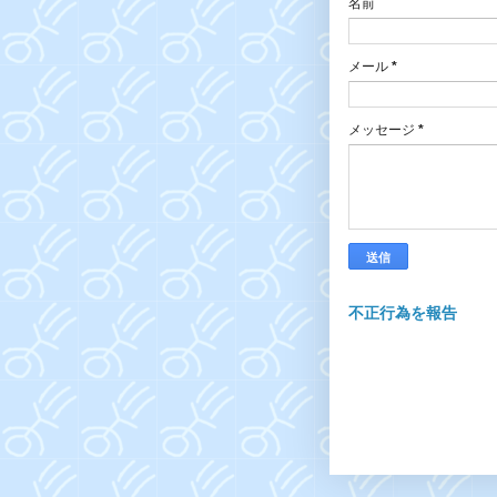
名前
メール
*
メッセージ
*
不正行為を報告