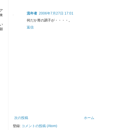
る
ア
流年者
2006年7月27日 17:01
来
ロ
何だか胃の調子が・・・・。
い
返信
願
次の投稿
ホーム
登録:
コメントの投稿 (Atom)