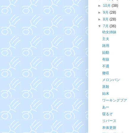
►
10月
(38)
►
9月
(28)
►
8月
(28)
▼
7月
(36)
幼女姉妹
主夫
雑用
始動
有線
不通
撤収
メロンパン
蒸殺
始末
ワーキングプア
あー
寝るぞ
リバース
本体更新