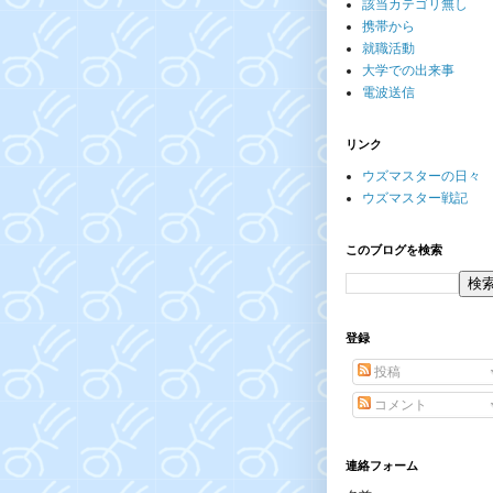
該当カテゴリ無し
携帯から
就職活動
大学での出来事
電波送信
リンク
ウズマスターの日々
ウズマスター戦記
このブログを検索
登録
投稿
コメント
連絡フォーム